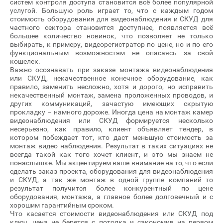
систем контроля доступа ста­новит­ся всё бо­лее по­пуляр­ной
ус­лу­гой. Боль­шую роль иг­ра­ет то, что с каж­дым го­дом
стоимость оборудования для видеонаблюдения и СКУД для
частного сектора становится доступнее, по­яв­ля­ет­ся всё
боль­шее ко­личес­тво но­винок, что позволяет не только
выбирать, к примеру, видеорегистратор по цене, но и по его
функциональным возможностям не опасаясь за свой
кошелек.
Важно осознавать при заказе монтажа видеонаблюдения
или СКУД, некачественное конечное оборудование, как
правило, заменить несложно, хотя и дорого, но исправить
некачественный монтаж, замена проложенных проводов, и
других коммуникаций, зачастую имеющих скрытую
прокладку – намного дороже. Иногда цена ­на мон­таж ка­мер
ви­де­онаб­лю­дения или СКУД фор­ми­ру­ет­ся нес­коль­ко
несерьезно, как правило, клиент объявляет тендер, в
котором побеждает тот, кто даст меньшую стоимость за
монтаж видео наблюдения. Результат в таких ситуациях не
всегда такой как то­го хо­чет кли­ент, и это мы знаем не
понаслышке. Мы ак­центи­ру­ем ваше внимание на то, что если
сделать заказ проекта, оборудования для видеонаблюдения
и СКУД, а так же монтаж в одной группе компаний то
результат получится более конкурентный по цене
оборудования, монтажа, а главное более долговечный и с
хорошим гарантийным сроком.
Что касается стоимости видеонаблюдения или СКУД под
ключ, цена не берется с потолка и сэкономив на первом