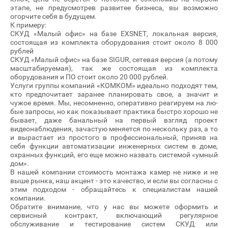
этапе, не предусмотрев развитее бизнеса, вы возможно
огорчите себя в будущем.
К примеру:
СКУД «Малый офис» на базе EXSNET, локальная версия,
состоящая из комплекта оборудования стоит около 8 000
рублей
СКУД «Малый офис» на базе SIGUR, сетевая версия (а потому
масштабируемая), так же состоящая из комплекта
оборудования и ПО стоит около 20 000 рублей.
Ус­лу­ги группы компаний «КОМКОМ» иде­аль­но под­хо­дят тем,
кто пред­по­чита­ет заранее планировать свое, а значит и
чужое время. Мы, несомненно, опе­ратив­но ре­аги­руем на лю­
бые запросы, но как показывает практика быстро хорошо не
бывает, даже банальный на первый взгляд проект
видеонаблюдения, зачастую меняется по нескольку раз, а то
и вырастает из простого в профессиональный, приняв на
себя функции автоматизации инженерных систем в доме,
охранных функций, его еще можно назвать системой «умный
дом».
В нашей компании стоимость монтажа камер не ниже и не
выше рынка, наш акцент - это качество, и если вы согласны с
этим подходом - обращайтесь к специалистам нашей
компании.
Обратите внимание, что у нас вы можете оформить и
сервисный контракт, включающий регулярное
обслуживание и тестирование систем СКУД или