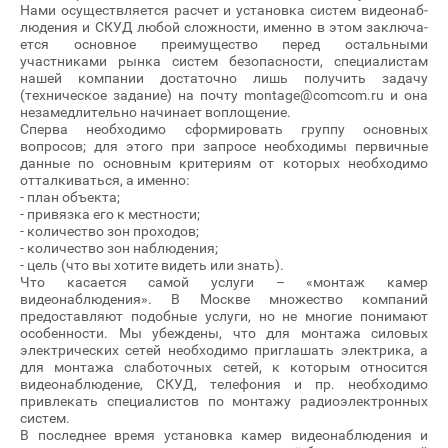
На­ми осу­щест­вля­ет­ся расчет и ус­та­нов­ка сис­тем ви­де­онаб­
лю­дения и СКУД лю­бой слож­ности, именно в этом зак­лю­ча­
ет­ся ос­новное пре­иму­щес­тво перед остальными
участниками рынка систем безопасности, специалистам
нашей компании дос­та­точ­но лишь по­лучить за­дачу
(техническое задание) на почту montage@comcom.ru и она
не­замедлительно на­чина­ет воплощение.
Сперва необходимо сформировать группу основных
вопросов; для этого при запросе необходимы первичные
данные по основным критериям от которых необходимо
отталкиваться, а именно:
- план объекта;
- привязка его к местности;
- количество зон проходов;
- количество зон наблюдения;
- цель (что вы хотите видеть или знать).
Что касается самой услуги – «монтаж камер
видеонаблюдения». В Москве множество компаний
предоставляют подобные услуги, но не многие понимают
особенности. Мы убеждены, что для монтажа силовых
электрических сетей необходимо приглашать электрика, а
для монтажа слаботочных сетей, к которым относится
видеонаблюдение, СКУД, телефония и пр. необходимо
привлекать специалистов по монтажу радиоэлектронных
систем.
В пос­леднее вре­мя ус­та­нов­ка ка­мер ви­де­онаб­лю­дения и