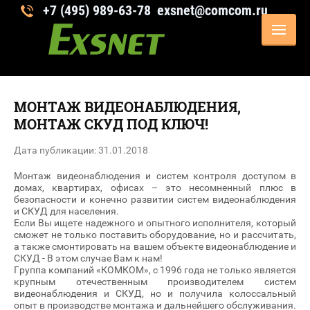
+7 (495) 989-63-78
exsnet@comcom.ru
Системы безопасности и контроля
доступа
МОНТАЖ ВИДЕОНАБЛЮДЕНИЯ,
МОНТАЖ СКУД ПОД КЛЮЧ!
Дата публикации: 31.01.2018
Монтаж видеонаблюдения и систем контроля доступом в
домах, квартирах, офисах – это несомненный плюс в
безопасности и конечно развитии систем видеонаблюдения
и СКУД для населения.
Если Вы ищете надежного и опытного исполнителя, ко­торый
сможет не только поставить оборудование, но и рассчитать,
а также смонтировать на вашем объекте видеонаблю­дени­е и
СКУД - В этом слу­чае Вам к нам!
Группа компаний «КОМКОМ», с 1996 года не только является
крупным отечественным производителем систем
видеонаблюдения и СКУД, но и получила колоссальный
опыт в производстве монтажа и дальнейшего обслуживания.