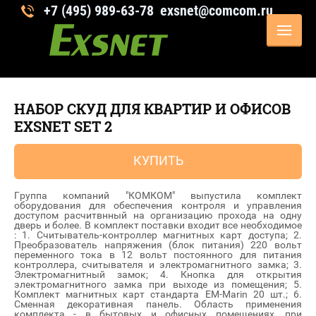
+7 (495) 989-63-78
exsnet@comcom.ru
Системы безопасности и контроля
доступа
НАБОР СКУД ДЛЯ КВАРТИР И ОФИСОВ
EXSNET SET 2
КУПИТЬ
Группа компаний "КОМКОМ" выпустила комплект
оборудования для обеспечения контроля и управления
доступом расчитвнный на организацию прохода на одну
дверь и более. В комплект поставки входит все необходимое
: 1. Считыватель-контроллер магнитных карт доступа; 2.
Преобразователь напряжения (блок питания) 220 вольт
переменного тока в 12 вольт постоянного для питания
контроллера, считывателя и электромагнитного замка; 3.
Электромагнитный замок; 4. Кнопка для открытия
электромагнитного замка при выходе из помещения; 5.
Комплект магнитных карт стандарта EM-Marin 20 шт.; 6.
Сменная декоративная панель. Область применения
комплекта - в бытовых и офисных помещениях, при